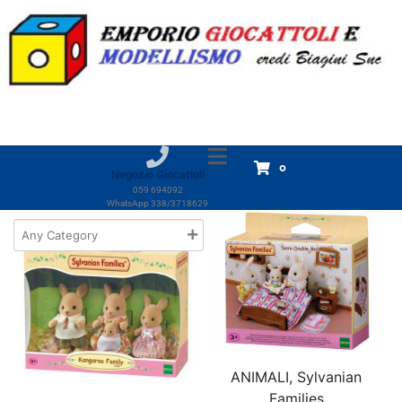
Età indicata:
Da 3 anni
Home
Prodotti
Da 3 anni
Da 3 anni
Visualizzazione di 1-18 di 574 risultati
0
Negozio Giocattoli
059 694092
WhatsApp 338/3718629
ANIMALI, Sylvanian
Families