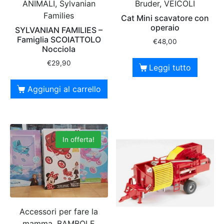
ANIMALI, Sylvanian
Bruder, VEICOLI
Families
Cat Mini scavatore con
operaio
SYLVANIAN FAMILIES –
Famiglia SCOIATTOLO
€
48,00
Nocciola
€
29,90
Leggi tutto
Aggiungi al carrello
In offerta!
Accessori per fare la
mamma, BAMBOLE