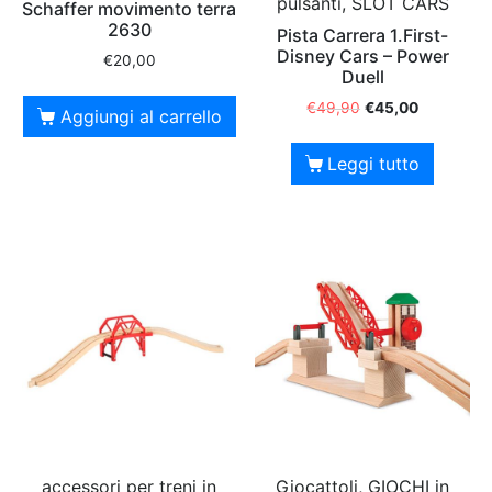
pulsanti, SLOT CARS
Schaffer movimento terra
2630
Pista Carrera 1.First-
Disney Cars – Power
€
20,00
Duell
€
49,90
€
45,00
Aggiungi al carrello
Leggi tutto
accessori per treni in
Giocattoli, GIOCHI in