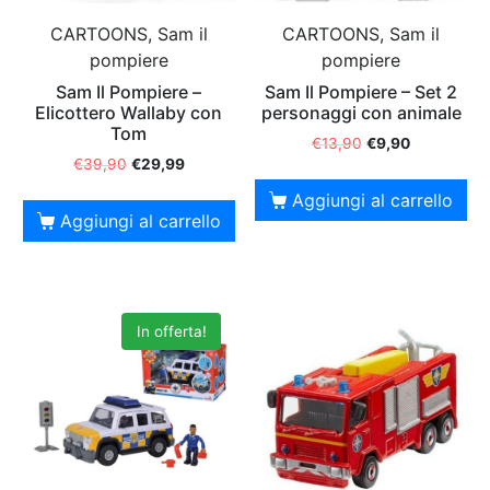
CARTOONS, Sam il
CARTOONS, Sam il
pompiere
pompiere
Sam Il Pompiere –
Sam Il Pompiere – Set 2
Elicottero Wallaby con
personaggi con animale
Tom
€
13,90
€
9,90
€
39,90
€
29,99
Aggiungi al carrello
Aggiungi al carrello
In offerta!