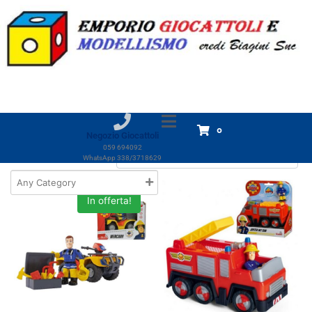
Categoria:
Sam il pompiere
Home
Prodotti
Giocattoli
CARTOONS
Sam il pompiere
Sam il pompiere
Visualizzazione di 1-18 di 19 risultati
0
Negozio Giocattoli
059 694092
WhatsApp 338/3718629
In offerta!