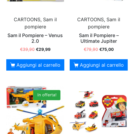
CARTOONS, Sam il
CARTOONS, Sam il
pompiere
pompiere
Sam il Pompiere – Venus
Sam il Pompiere –
2.0
Ultimate Jupiter
€
39,90
€
29,99
€
79,90
€
75,00
Aggiungi al carrello
Aggiungi al carrello
In offerta!