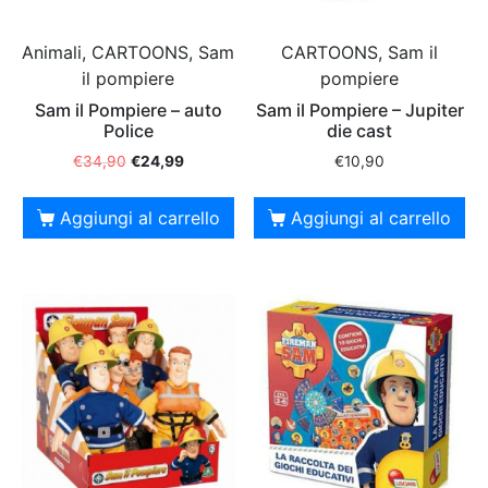
Animali, CARTOONS, Sam
CARTOONS, Sam il
il pompiere
pompiere
Sam il Pompiere – auto
Sam il Pompiere – Jupiter
Police
die cast
€
34,90
€
24,99
€
10,90
Aggiungi al carrello
Aggiungi al carrello