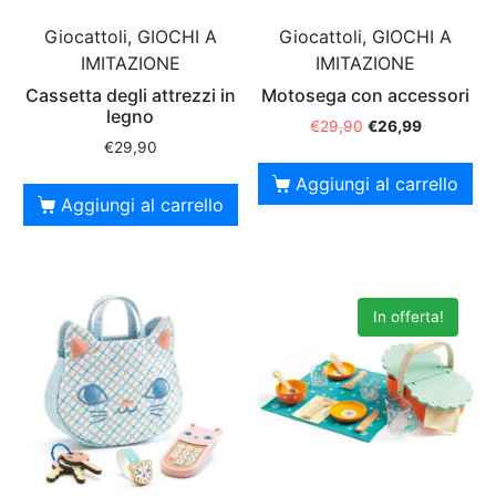
Giocattoli, GIOCHI A
Giocattoli, GIOCHI A
IMITAZIONE
IMITAZIONE
Cassetta degli attrezzi in
Motosega con accessori
legno
€
29,90
€
26,99
€
29,90
Aggiungi al carrello
Aggiungi al carrello
In offerta!