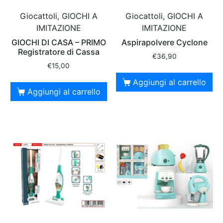
Giocattoli, GIOCHI A
Giocattoli, GIOCHI A
IMITAZIONE
IMITAZIONE
GIOCHI DI CASA – PRIMO
Aspirapolvere Cyclone
Registratore di Cassa
€
36,90
€
15,00
Aggiungi al carrello
Aggiungi al carrello