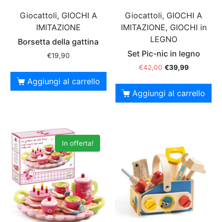
Giocattoli, GIOCHI A
Giocattoli, GIOCHI A
IMITAZIONE
IMITAZIONE, GIOCHI in
LEGNO
Borsetta della gattina
Set Pic-nic in legno
€
19,90
€
42,00
€
39,99
Aggiungi al carrello
Aggiungi al carrello
In offerta!