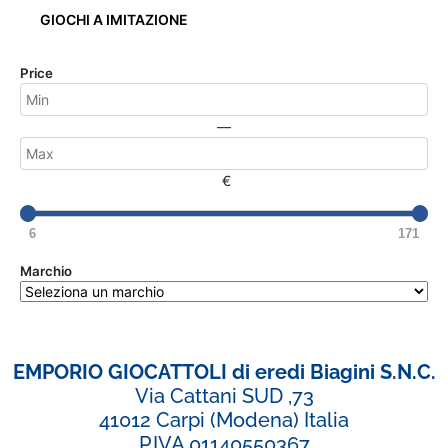
GIOCHI A IMITAZIONE
Price
—
€
6
171
Marchio
EMPORIO GIOCATTOLI di eredi Biagini S.N.C.
Via Cattani SUD ,73
41012 Carpi (Modena) Italia
P.IVA 01140550367