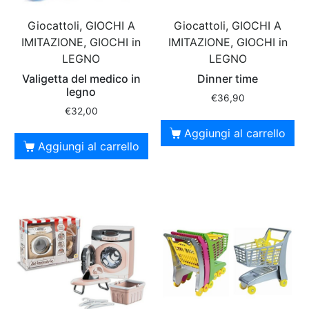
Giocattoli, GIOCHI A
Giocattoli, GIOCHI A
IMITAZIONE, GIOCHI in
IMITAZIONE, GIOCHI in
LEGNO
LEGNO
Valigetta del medico in
Dinner time
legno
€
36,90
€
32,00
Aggiungi al carrello
Aggiungi al carrello