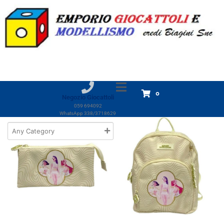
Categoria:
ZAINI E BORSETTE
Home
Prodotti
Giocattoli
ZAINI E BORSETTE
ZAINI E BORSETTE
Visualizzazione di 1-18 di 380 risultati
0
Negozio Giocattoli
059 694092
WhatsApp 338/3718629