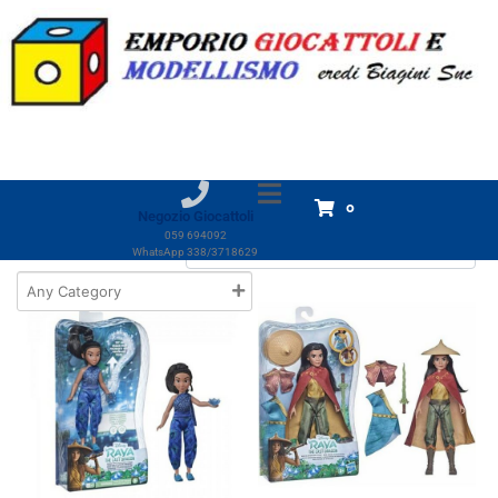
Categoria:
Raya
Home
Prodotti
Giocattoli
GIOCHI Bimba
Raya
Raya
Visualizzazione di 3 risultati
0
Negozio Giocattoli
059 694092
WhatsApp 338/3718629