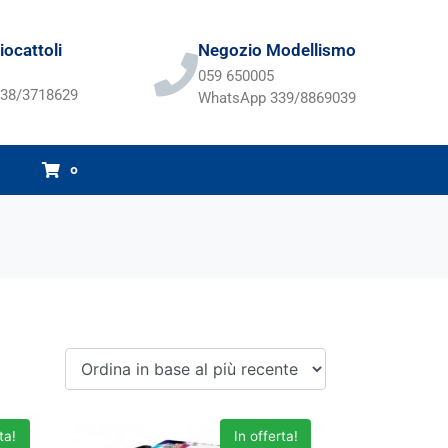
ocattoli
Negozio Modellismo
059 650005
38/3718629
WhatsApp 339/8869039
0
ta!
In offerta!