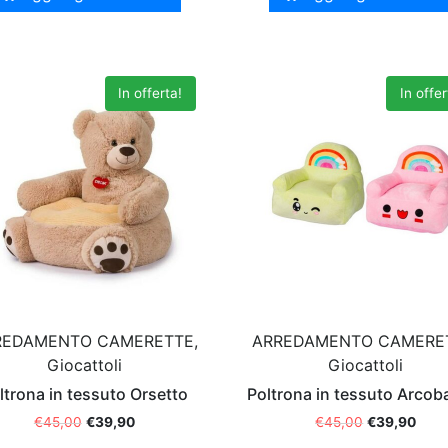
In offerta!
In offer
REDAMENTO CAMERETTE,
ARREDAMENTO CAMERE
Giocattoli
Giocattoli
ltrona in tessuto Orsetto
Poltrona in tessuto Arcob
€
45,00
€
39,90
€
45,00
€
39,90