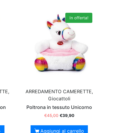
In offerta!
TTE,
ARREDAMENTO CAMERETTE,
Giocattoli
eon
Poltrona in tessuto Unicorno
€
45,00
€
39,90
o
Aggiungi al carrello