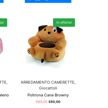
ta!
In offerta!
TTE,
ARREDAMENTO CAMERETTE,
Giocattoli
aleno
Poltrona Cane Browny
€
65,00
€
60,00