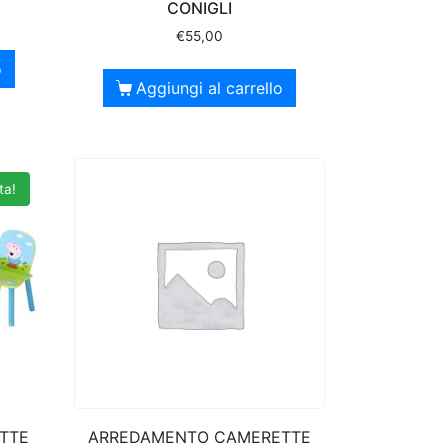
CONIGLI
€
55,00
o
Aggiungi al carrello
ta!
TTE
ARREDAMENTO CAMERETTE