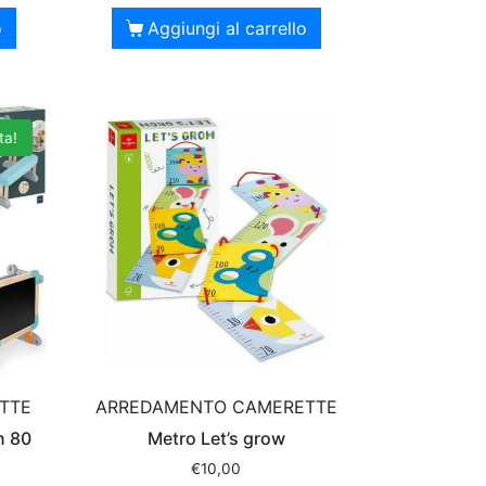
o
Aggiungi al carrello
ta!
TTE
ARREDAMENTO CAMERETTE
n 80
Metro Let’s grow
€
10,00