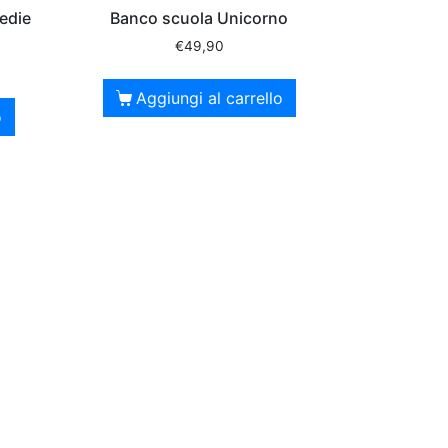
edie
Banco scuola Unicorno
€
49,90
Aggiungi al carrello
o