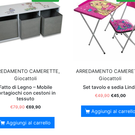
REDAMENTO CAMERETTE,
ARREDAMENTO CAMERE
Giocattoli
Giocattoli
Fatto di Legno – Mobile
Set tavolo e sedia Lin
rtagiochi con cestoni in
€
49,90
€
45,00
tessuto
€
79,90
€
69,90
Aggiungi al carrell
Aggiungi al carrello