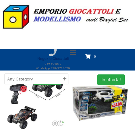
Categoria:
RADIOCOMANDI
Home
Prodotti
Giocattoli
RADIOCOMANDI
RADIOCOMANDI
Visualizzazione di 1-18 di 140 risultati
0
Negozio Giocattoli
059 694092
WhatsApp 338/3718629
In offerta!
In offerta!