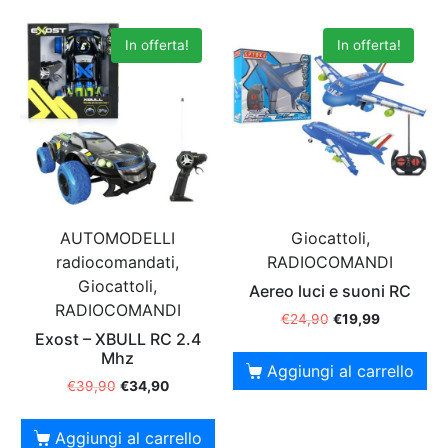
In offerta!
In offerta!
AUTOMODELLI
Giocattoli,
radiocomandati,
RADIOCOMANDI
Giocattoli,
Aereo luci e suoni RC
RADIOCOMANDI
€
24,90
€
19,99
Exost – XBULL RC 2.4
Mhz
Aggiungi al carrello
€
39,90
€
34,90
Aggiungi al carrello