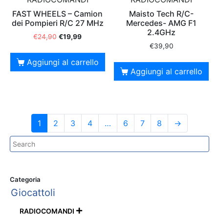
FAST WHEELS – Camion
Maisto Tech R/C-
dei Pompieri R/C 27 MHz
Mercedes- AMG F1
2.4GHz
€
24,90
€
19,99
€
39,90
Aggiungi al carrello
Aggiungi al carrello
1
2
3
4
…
6
7
8
→
Categoria
Giocattoli
RADIOCOMANDI
