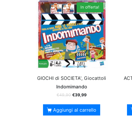
In offerta!
GIOCHI di SOCIETA', Giocattoli
ACT
Indomimando
€
49,90
€
39,99
Aggiungi al carrello