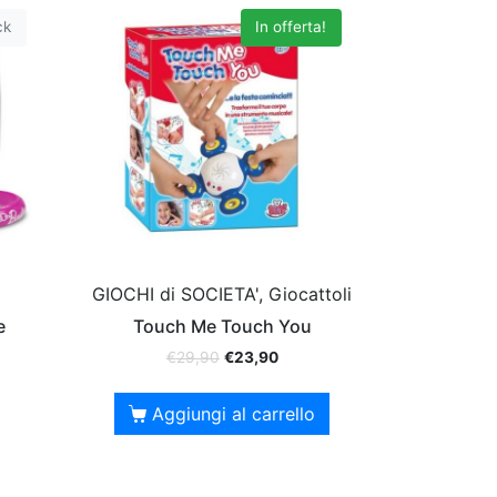
ck
In offerta!
GIOCHI di SOCIETA', Giocattoli
e
Touch Me Touch You
€
29,90
€
23,90
Aggiungi al carrello