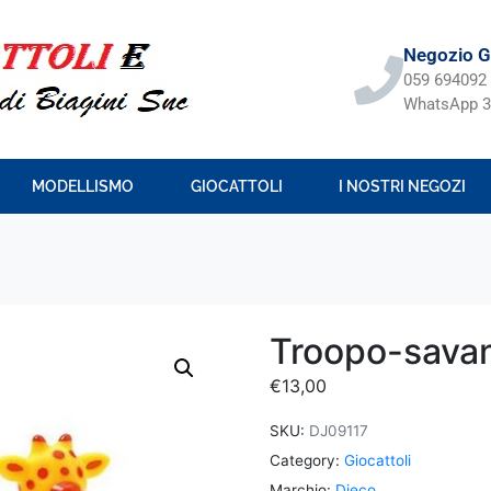
Negozio Gi
059 694092
WhatsApp 3
MODELLISMO
GIOCATTOLI
I NOSTRI NEGOZI
Troopo-sava
€
13,00
SKU:
DJ09117
Category:
Giocattoli
Marchio:
Djeco