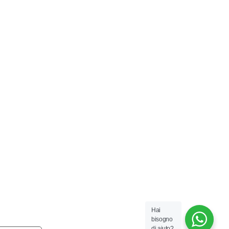
Hai
bisogno
di aiuto?