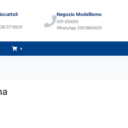
ocattoli
Negozio Modellismo
059 650005
38/3718629
WhatsApp 339/8869039
0
na