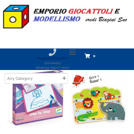
Marchio:
Djeco
Home
Prodotti
Djeco
Djeco
Visualizzazione di 1-18 di 233 risultati
0
Negozio Giocattoli
059 694092
WhatsApp 338/3718629
Out of Stock