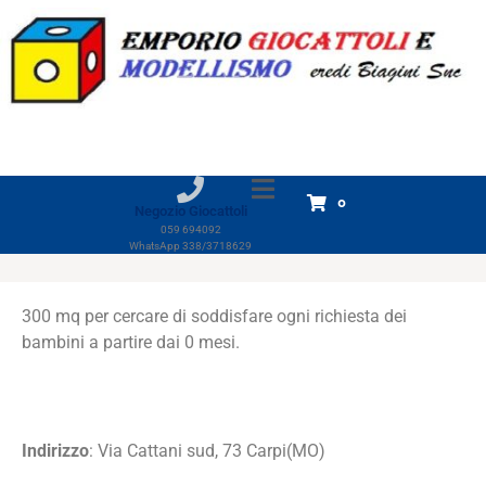
Negozio Modellismo e giocattoli
Home
Negozio Modellismo e giocattoli
Negozio Carpi
Sud - Giocattoli
0
Negozio Giocattoli
059 694092
WhatsApp 338/3718629
300 mq per cercare di soddisfare ogni richiesta dei
bambini a partire dai 0 mesi.
Indirizzo
: Via Cattani sud, 73 Carpi(MO)