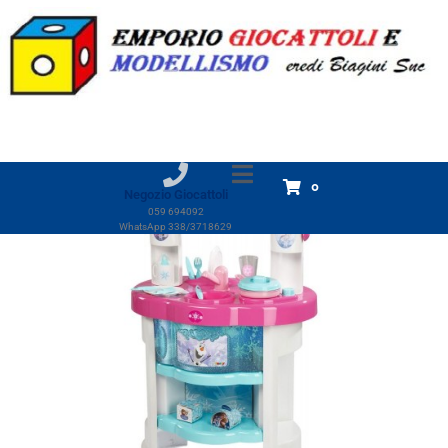
Cucina Frozen
Home
Prodotti
Cucina Frozen
0
Negozio Giocattoli
059 694092
WhatsApp 338/3718629