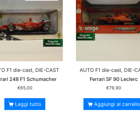
O F1 die-cast, DIE-CAST
AUTO F1 die-cast, DIE-C
rrari 248 F1 Schumacher
Ferrari SF 90 Leclerc
€
65,00
€
79,90
Leggi tutto
Aggiungi al carrello