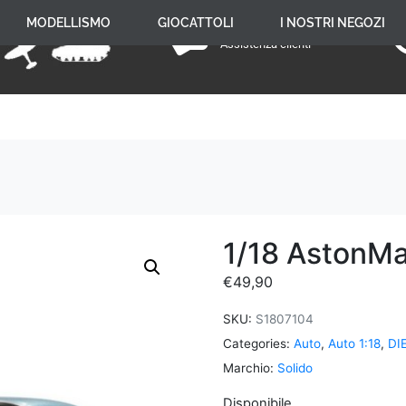
+39 059 650 005
MODELLISMO
GIOCATTOLI
I NOSTRI NEGOZI
Assistenza clienti
1/18 AstonMa
€
49,90
SKU:
S1807104
Categories:
Auto
,
Auto 1:18
,
DI
Marchio:
Solido
Disponibile