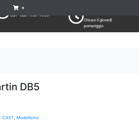
Pomeriggio
Mattino:
0
Lun - Sab : 15:30 - 19:30
Lun - Sab : 9:00 -13:00
Chiuso il giovedì
pomeriggio
rtin DB5
E-CAST
,
Modellismo