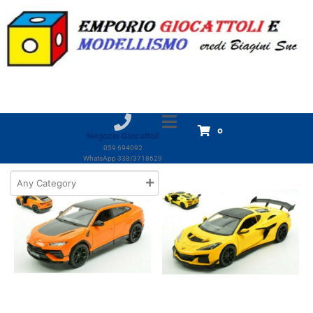
Categoria:
Auto
Home
Prodotti
Modellismo
DIE-CAST
Auto
Auto
Visualizzazione di 1-18 di 414 risultati
0
Negozio Giocattoli
059 694092
WhatsApp 338/3718629