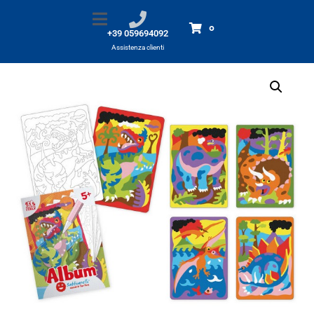
Sabbiarelli album ‘I Dinosauri’
Home
Prodotti
Sabbiarelli album 'I Dinosauri'
0
+39 059694092
Assistenza clienti