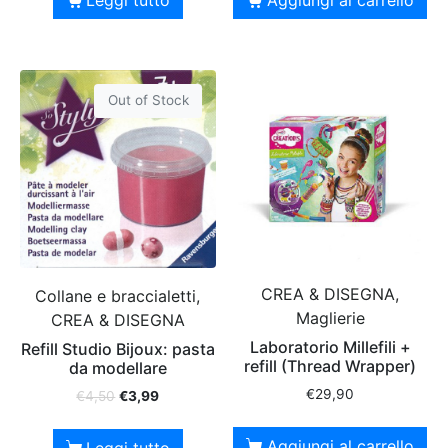
Out of Stock
CREA & DISEGNA,
Collane e braccialetti,
Maglierie
CREA & DISEGNA
Laboratorio Millefili +
Refill Studio Bijoux: pasta
refill (Thread Wrapper)
da modellare
€
29,90
€
4,50
€
3,99
Aggiungi al carrello
Leggi tutto