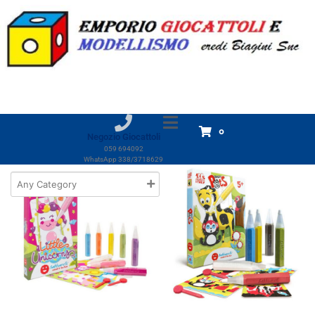
Marchio:
Ferrari Granulati
Home
Prodotti
Ferrari Granulati
Ferrari Granulati
Visualizzazione di 16 risultati
0
Negozio Giocattoli
059 694092
WhatsApp 338/3718629