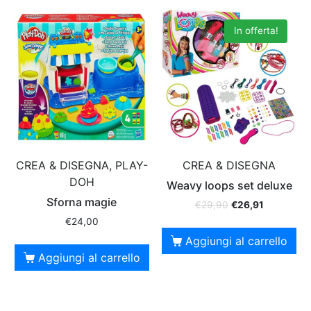
In offerta!
CREA & DISEGNA, PLAY-
CREA & DISEGNA
DOH
Weavy loops set deluxe
Sforna magie
€
29,90
€
26,91
€
24,00
Aggiungi al carrello
Aggiungi al carrello