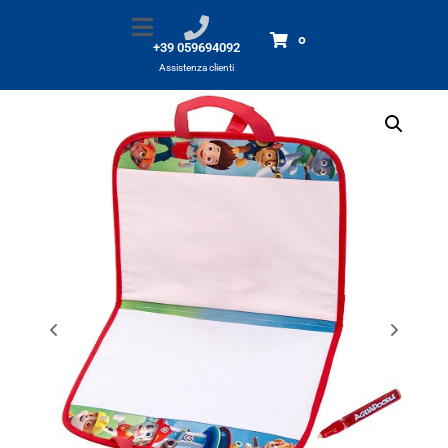
Paw Patrol Valigetta Aquadoodle
Home
Prodotti
Paw Patrol Valigetta Aquadoodle
0
+39 059694092
Assistenza clienti