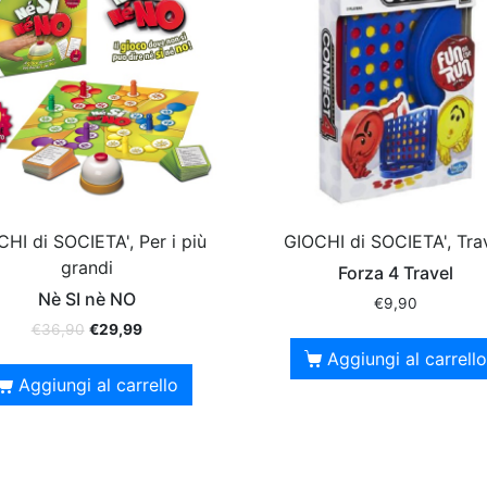
HI di SOCIETA', Per i più
GIOCHI di SOCIETA', Tra
grandi
Forza 4 Travel
Nè SI nè NO
€
9,90
€
36,90
€
29,99
Aggiungi al carrello
Aggiungi al carrello