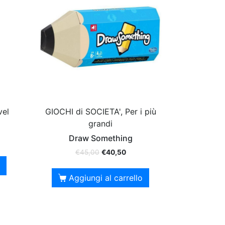
vel
GIOCHI di SOCIETA', Per i più
grandi
Draw Something
€
45,00
€
40,50
Aggiungi al carrello