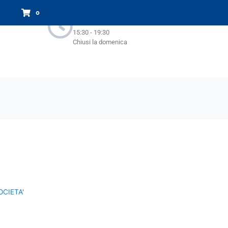
Orari Negozio:
0
Lun - Sab : 9.00-13.00
15:30 - 19:30
Chiusi la domenica
OCIETA'