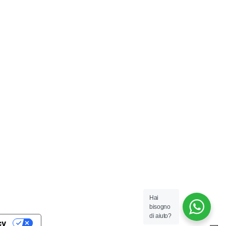
Hai
bisogno
di aiuto?
cy