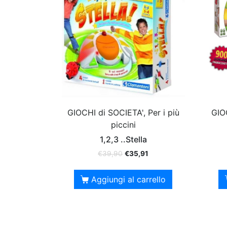
GIOCHI di SOCIETA', Per i più
GIOC
piccini
1,2,3 ..Stella
€
39,90
€
35,91
Aggiungi al carrello