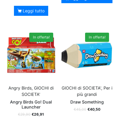
Leggi tutto
In offerta!
In offerta!
Angry Birds, GIOCHI di
GIOCHI di SOCIETA', Per i
SOCIETA'
più grandi
Angry Birds Go! Dual
Draw Something
Launcher
€
45,00
€
40,50
€
29,90
€
26,91