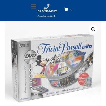
Disney Trivial Pursuit DVD
Home
Prodotti
Disney Trivial Pursuit DVD
0
+39 059694092
Assistenza clienti