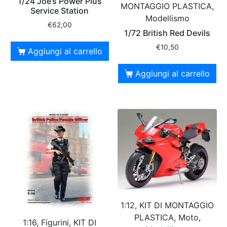
1/24 Joe’s Power Plus
MONTAGGIO PLASTICA,
Service Station
Modellismo
€
62,00
1/72 British Red Devils
€
10,50
Aggiungi al carrello
Aggiungi al carrello
1:12, KIT DI MONTAGGIO
PLASTICA, Moto,
1:16, Figurini, KIT DI