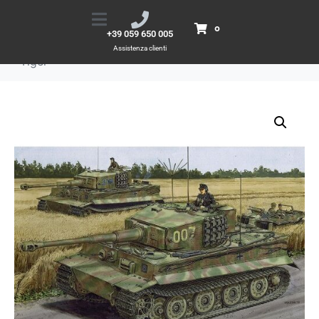
1/35 Pz.Kpfw.VI Ausf.E Sd.Kfz.181 Wittmann’s Last Tiger
Home
Prodotti
0
+39 059 650 005
1/35 Pz.Kpfw.VI Ausf.E Sd.Kfz.181 Wittmann's Last
Assistenza clienti
Tiger