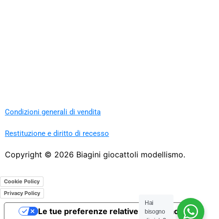
Condizioni generali di vendita
Restituzione e diritto di recesso
Copyright ©
2026
Biagini giocattoli modellismo.
Cookie Policy
Privacy Policy
Hai
Le tue preferenze relative alla privacy
bisogno