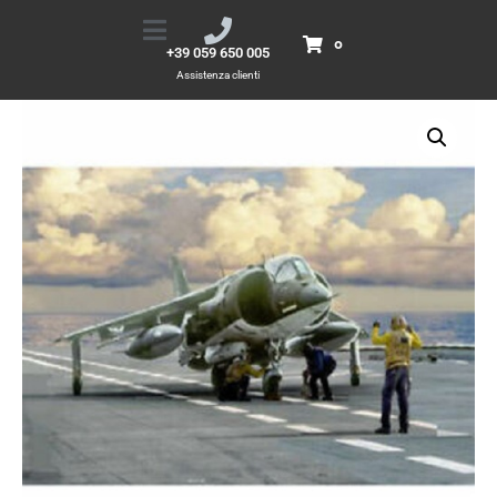
1/72 AV-8A HARRIER
Home
Prodotti
1/72 AV-8A HARRIER
0
+39 059 650 005
Assistenza clienti