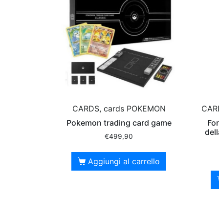
CARDS, cards POKEMON
CARD
Pokemon trading card game
For
del
€
499,90
Aggiungi al carrello