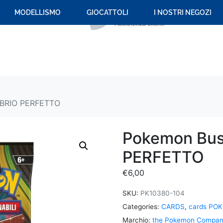
+39 059 694 092
MODELLISMO
GIOCATTOLI
I NOSTRI NEGOZI
Assistenza clienti
IBRIO PERFETTO
Pokemon Bus
PERFETTO
€
6,00
SKU:
PK10380-104
Categories:
CARDS
,
cards PO
Marchio:
the Pokemon Compa