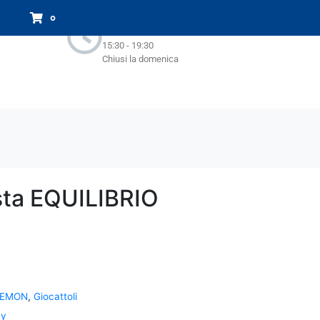
Orari Negozio:
0
Lun - Sab : 9.00-13.00
15:30 - 19:30
Chiusi la domenica
ta EQUILIBRIO
KEMON
,
Giocattoli
ny