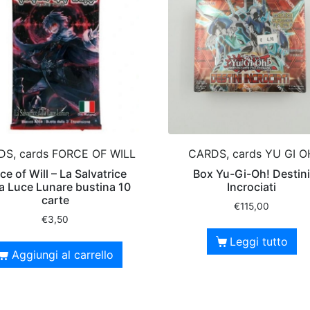
S, cards FORCE OF WILL
CARDS, cards YU GI O
ce of Will – La Salvatrice
Box Yu-Gi-Oh! Destin
la Luce Lunare bustina 10
Incrociati
carte
€
115,00
€
3,50
Leggi tutto
Aggiungi al carrello