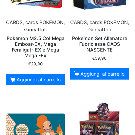
CARDS, cards POKEMON,
CARDS, cards POKEMON,
Giocattoli
Giocattoli
Pokemon M2.5 Col.Mega
Pokemon Set Allenatore
Emboar-EX, Mega
Fuoriclasse CAOS
Feraligatr-EX e Mega
NASCENTE
Mega.-Ex
€
59,90
€
29,90
Aggiungi al carrello
Aggiungi al carrello