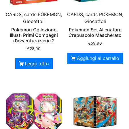
CARDS, cards POKEMON,
CARDS, cards POKEMON,
Giocattoli
Giocattoli
Pokemon Collezione
Pokemon Set Allenatore
Illust. Primi Compagni
Crepuscolo Mascherato
d’avventura serie 2
€
59,90
€
28,00
Aggiungi al carrello
Leggi tutto