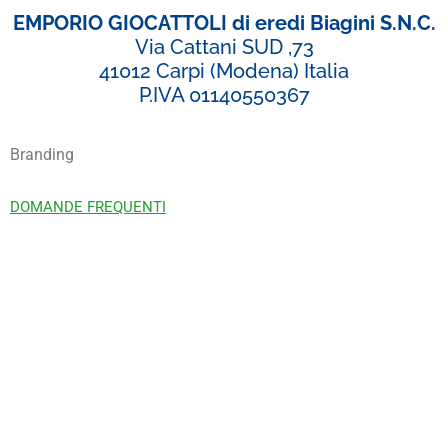
EMPORIO GIOCATTOLI di eredi Biagini S.N.C.
Via Cattani SUD ,73
41012 Carpi (Modena) Italia
P.IVA 01140550367
Branding
DOMANDE FREQUENTI