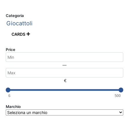
Categoria
Giocattoli
CARDS

Price
—
€
6
500
Marchio