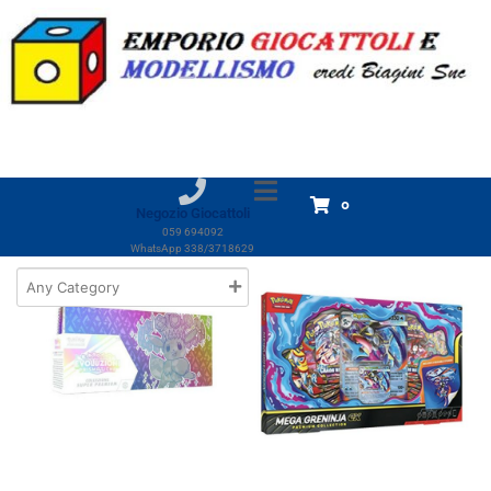
Categoria:
CARDS
Home
Prodotti
Giocattoli
CARDS
CARDS
Visualizzazione di 1-18 di 106 risultati
0
Negozio Giocattoli
059 694092
WhatsApp 338/3718629