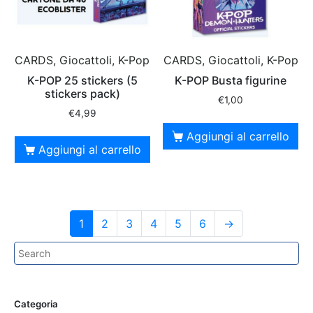
CARDS, Giocattoli, K-Pop
CARDS, Giocattoli, K-Pop
K-POP 25 stickers (5
K-POP Busta figurine
stickers pack)
€
1,00
€
4,99
Aggiungi al carrello
Aggiungi al carrello
1
2
3
4
5
6
→
Categoria