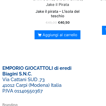
Jake il Pirata
Jake il pirata – L’isola del
teschio
€
45,00
€
40,50
Aggiungi al carrello
EMPORIO GIOCATTOLI di eredi
Biagini S.N.C.
Via Cattani SUD ,73
41012 Carpi (Modena) Italia
P.IVA 01140550367
Branding