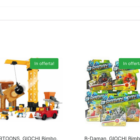
In offerta!
In offert
RTOONS, GIOCHI Bimbo,
B-Daman, GIOCHI Bim