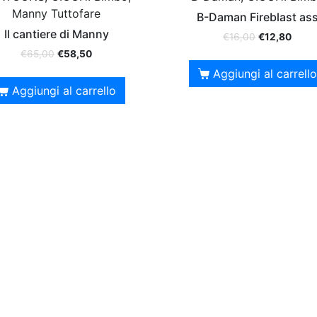
Manny Tuttofare
B-Daman Fireblast as
Il cantiere di Manny
€
16,00
€
12,80
€
65,00
€
58,50
Aggiungi al carrello
Aggiungi al carrello