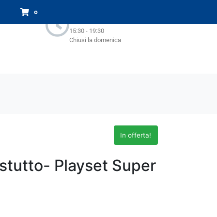
Orari Negozio:
0
Lun - Sab : 9.00-13.00
15:30 - 19:30
Chiusi la domenica
In offerta!
stutto- Playset Super