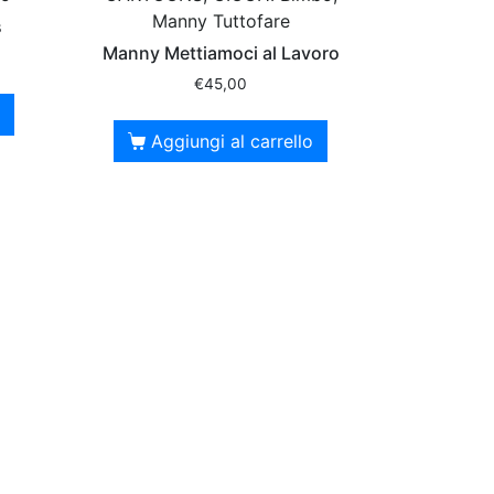
Manny Tuttofare
s
Manny Mettiamoci al Lavoro
€
45,00
Aggiungi al carrello