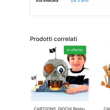
Età indicata
Da 3 anni
Prodotti correlati
In offerta!
CARTOONS, GIOCHI Bimbo,
CA