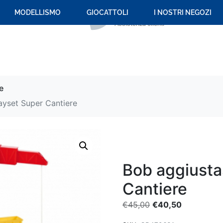
+39 059 694 092
MODELLISMO
GIOCATTOLI
I NOSTRI NEGOZI
Assistenza clienti
e
ayset Super Cantiere
Bob aggiusta
Cantiere
€
45,00
€
40,50