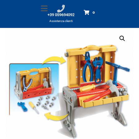
Banchetto da lavoro
Home
Prodotti
Banchetto da lavoro
0
+39 059694092
Assistenza clienti