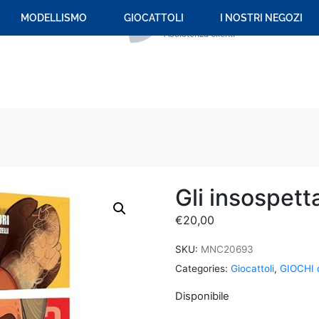
+39 059 694 092
MODELLISMO
GIOCATTOLI
I NOSTRI NEGOZI
Assistenza clienti
Gli insospetta
€
20,00
SKU:
MNC20693
Categories:
Giocattoli
,
GIOCHI 
Disponibile