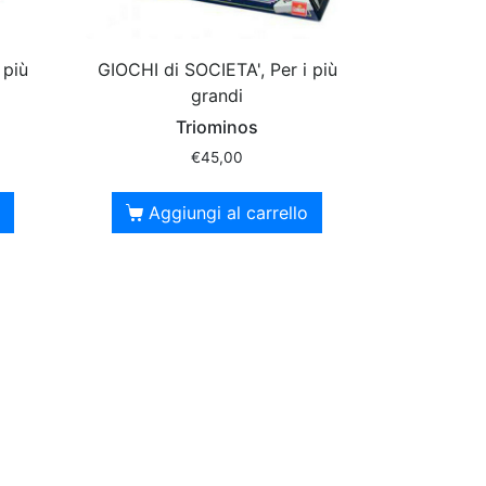
 più
GIOCHI di SOCIETA', Per i più
grandi
Triominos
€
45,00
Aggiungi al carrello