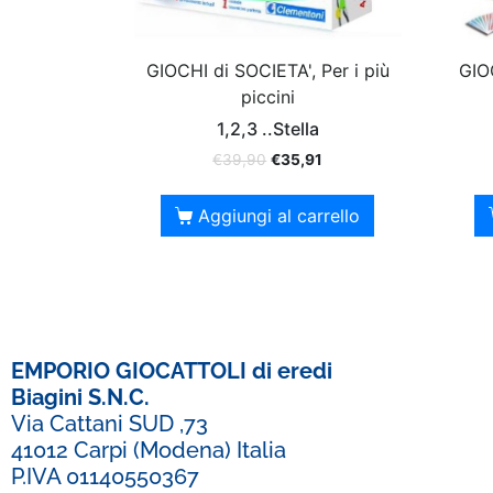
GIOCHI di SOCIETA', Per i più
GIOC
piccini
1,2,3 ..Stella
€
39,90
€
35,91
Aggiungi al carrello
EMPORIO GIOCATTOLI di eredi
Biagini S.N.C.
Via Cattani SUD ,73
41012 Carpi (Modena) Italia
P.IVA 01140550367