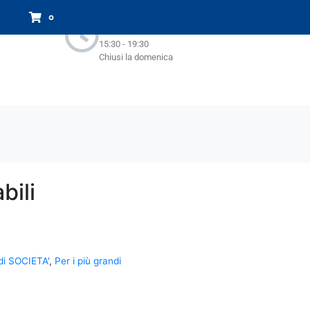
Orari Negozio:
0
Lun - Sab : 9.00-13.00
15:30 - 19:30
Chiusi la domenica
bili
di SOCIETA'
,
Per i più grandi