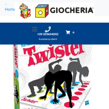
Twister
Home
Prodotti
Twister
0
+39 059694092
Assistenza clienti