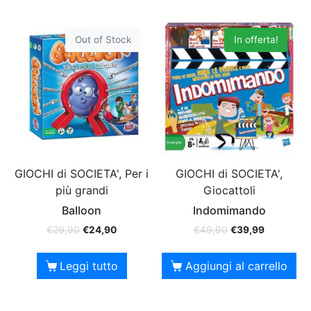
Out of Stock
In offerta!
GIOCHI di SOCIETA', Per i
GIOCHI di SOCIETA',
più grandi
Giocattoli
Balloon
Indomimando
€
29,90
€
24,90
€
49,90
€
39,99
Leggi tutto
Aggiungi al carrello