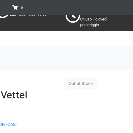
Pomeriggio
Mattino:
0
Lun - Sab : 15:30 - 19:30
Lun - Sab : 9:00 -13:00
Chiuso il giovedì
pomeriggio
Out of Stock
 Vettel
DIE-CAST