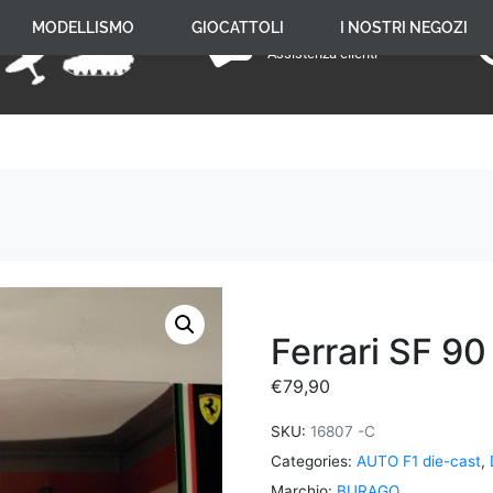
+39 059 650 005
MODELLISMO
GIOCATTOLI
I NOSTRI NEGOZI
Assistenza clienti
Ferrari SF 90
€
79,90
SKU:
16807 -C
Categories:
AUTO F1 die-cast
,
Marchio:
BURAGO