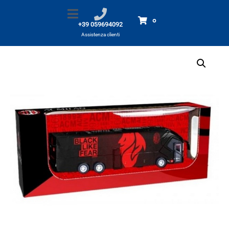
1/43 Bus Milan die cast
Home
Prodotti
1/43 Bus Milan die cast
0
+39 059694092
Assistenza clienti