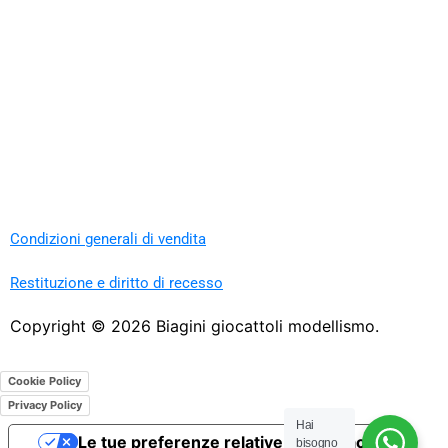
Condizioni generali di vendita
Restituzione e diritto di recesso
Copyright ©
2026
Biagini giocattoli modellismo.
Cookie Policy
Privacy Policy
Hai
Le tue preferenze relative alla privacy
bisogno