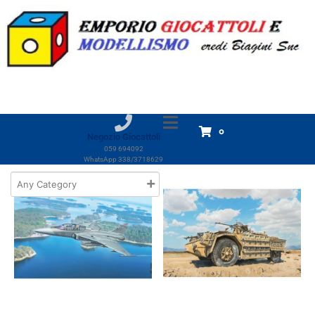
Tag:
ITALERI
Home
Prodotti
ITALERI
ITALERI
Visualizzazione di 1-18 di 137 risultati
0
Negozio Giocattoli
059 694092
WhatsApp 338/3718629