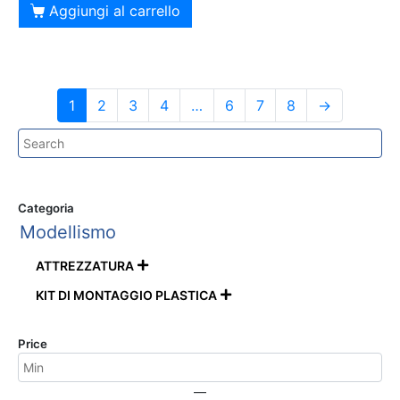
Aggiungi al carrello
1
2
3
4
…
6
7
8
→
Categoria
Modellismo
ATTREZZATURA

KIT DI MONTAGGIO PLASTICA

Price
—