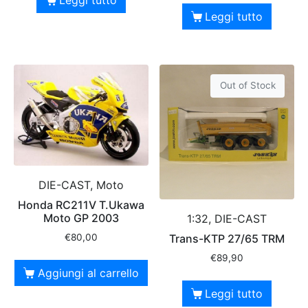
Leggi tutto
Out of Stock
DIE-CAST, Moto
Honda RC211V T.Ukawa
Moto GP 2003
1:32, DIE-CAST
Trans-KTP 27/65 TRM
€
80,00
€
89,90
Aggiungi al carrello
Leggi tutto