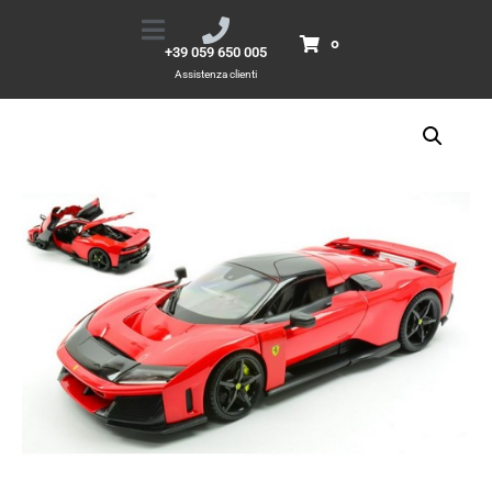
1/18 Ferrari F80 rossa
Home
Prodotti
1/18 Ferrari F80 rossa
0
+39 059 650 005
Assistenza clienti