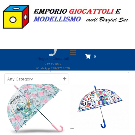
Categoria:
Ombrelli
Home
Prodotti
Giocattoli
ZAINI E BORSETTE
Ombrelli
Ombrelli
Visualizzazione di 2 risultati
0
Negozio Giocattoli
059 694092
WhatsApp 338/3718629