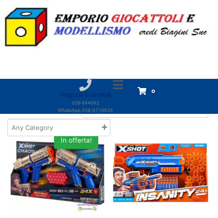
Categoria:
Pistole e Fucili
Home
Prodotti
Giocattoli
GIOCHI Bimbo
Pistole e Fucili
Pistole e Fucili
Visualizzazione di 1-18 di 21 risultati
0
Negozio Giocattoli
059 694092
WhatsApp 338/3718629
In offerta!