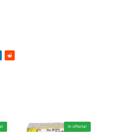
a!
In offerta!