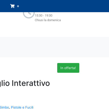
Orari Negozio:
0
Lun - Sab : 9.00-13.00
15:30 - 19:30
Chiusi la domenica
In offerta!
io Interattivo
Bimbo
,
Pistole e Fucili