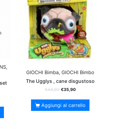
NS,
GIOCHI Bimba, GIOCHI Bimbo
The Ugglys , cane disgustoso
set
€
44,90
€
35,90
Aggiungi al carrello