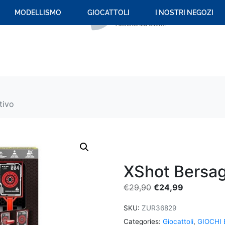
+39 059 694 092
MODELLISMO
GIOCATTOLI
I NOSTRI NEGOZI
Assistenza clienti
tivo
XShot Bersagl
€
29,90
€
24,99
SKU:
ZUR36829
Categories:
Giocattoli
,
GIOCHI 