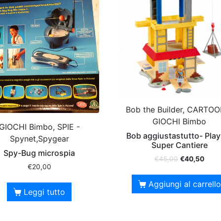
Bob the Builder, CARTOO
GIOCHI Bimbo
GIOCHI Bimbo, SPIE -
Bob aggiustastutto- Play
Spynet,Spygear
Super Cantiere
Spy-Bug microspia
€
45,00
€
40,50
€
20,00
Aggiungi al carrello
Leggi tutto