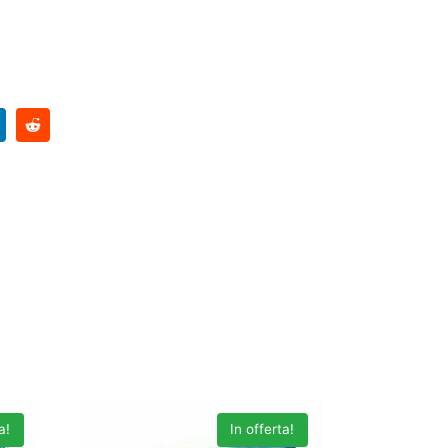
a!
In offerta!