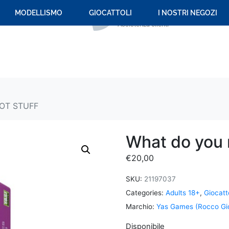
+39 059 694 092
MODELLISMO
GIOCATTOLI
I NOSTRI NEGOZI
Assistenza clienti
HOT STUFF
What do yo
€
20,00
SKU:
21197037
Categories:
Adults 18+
,
Giocatto
Marchio:
Yas Games (Rocco Gio
Disponibile