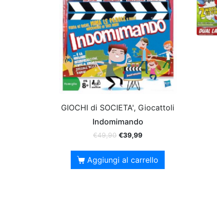
GIOCHI di SOCIETA', Giocattoli
Indomimando
€
49,90
€
39,99
Aggiungi al carrello