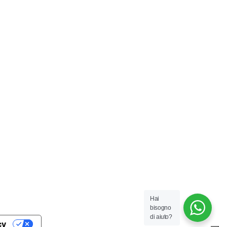
Hai
bisogno
di aiuto?
cy