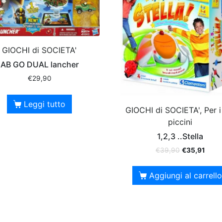
GIOCHI di SOCIETA'
AB GO DUAL lancher
€
29,90
Leggi tutto
GIOCHI di SOCIETA', Per i
piccini
1,2,3 ..Stella
€
39,90
€
35,91
Aggiungi al carrello