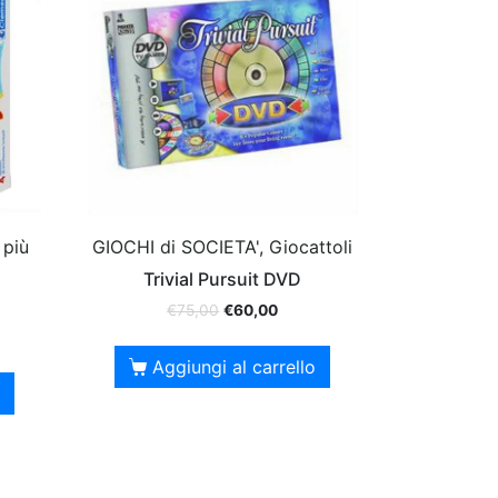
 più
GIOCHI di SOCIETA', Giocattoli
Trivial Pursuit DVD
€
75,00
€
60,00
Aggiungi al carrello