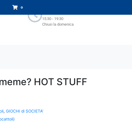
Orari Negozio:
0
Lun - Sab : 9.00-13.00
15:30 - 19:30
Chiusi la domenica
u meme? HOT STUFF
li
,
GIOCHI di SOCIETA'
cattoli)