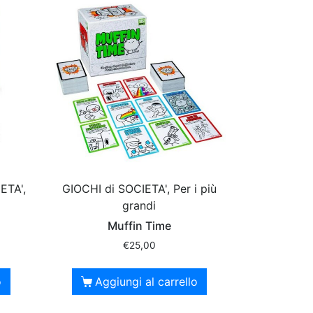
ETA',
GIOCHI di SOCIETA', Per i più
grandi
Muffin Time
€
25,00
o
Aggiungi al carrello