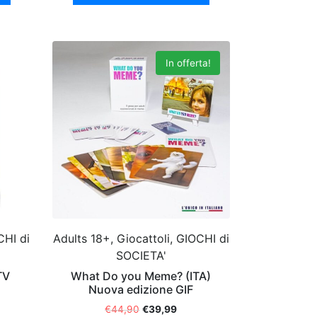
In offerta!
CHI di
Adults 18+, Giocattoli, GIOCHI di
SOCIETA'
TV
What Do you Meme? (ITA)
Nuova edizione GIF
€
44,90
€
39,99