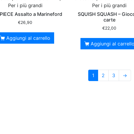
Per i più grandi
Per i più grandi
PIECE Assalto a Marineford
SQUISH SQUASH – Gioco
carte
€
26,90
€
22,00
Aggiungi al carrello
Aggiungi al carrell
1
2
3
→