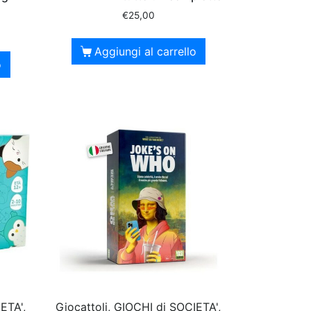
€
25,00
Aggiungi al carrello
o
ETA',
Giocattoli, GIOCHI di SOCIETA',