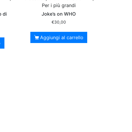
Per i più grandi
 di
Joke’s on WHO
€
30,00
Aggiungi al carrello
o