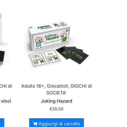
CHI di
Adults 18+, Giocattoli, GIOCHI di
SOCIETA'
 vinci
Joking Hazard
€
30,00
o
Aggiungi al carrello