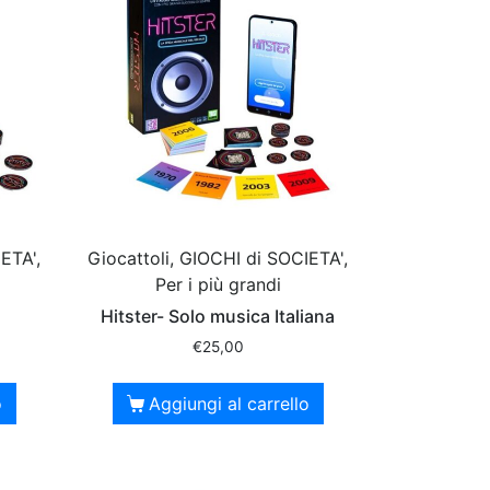
ETA',
Giocattoli, GIOCHI di SOCIETA',
Per i più grandi
Hitster- Solo musica Italiana
€
25,00
o
Aggiungi al carrello