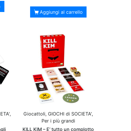
o
Aggiungi al carrello
ETA',
Giocattoli, GIOCHI di SOCIETA',
Per i più grandi
gli
KILL KIM – E’ tutto un complotto