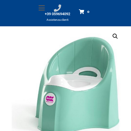
Vasino Okbaby Pasha turchese
Home
Prodotti
Vasino Okbaby Pasha turchese
0
+39 059694092
Assistenza clienti