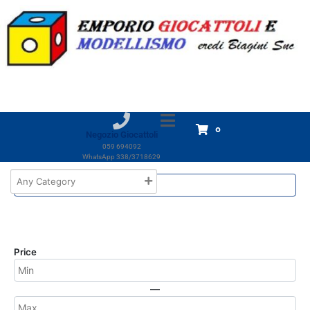
Marchio:
Okbaby
Home
Okbaby
Okbaby
Non è stato trovato nessun prodotto che
0
corrisponde alla tua selezione.
Negozio Giocattoli
059 694092
WhatsApp 338/3718629
Price
—