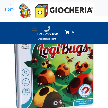
Travel Game – Logi Bugs
Home
Prodotti
Travel Game - Logi Bugs
0
+39 059694092
Assistenza clienti