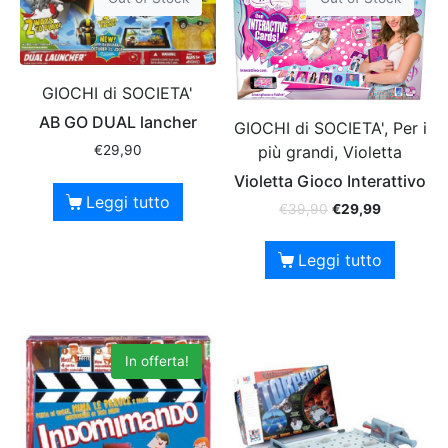
GIOCHI di SOCIETA'
AB GO DUAL lancher
GIOCHI di SOCIETA', Per i
più grandi, Violetta
€
29,90
Violetta Gioco Interattivo
Leggi tutto
€
39,90
€
29,99
Leggi tutto
In offerta!