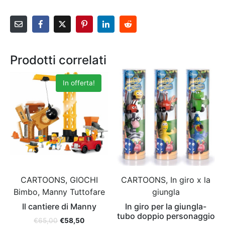
Prodotti correlati
In offerta!
CARTOONS, GIOCHI
CARTOONS, In giro x la
Bimbo, Manny Tuttofare
giungla
Il cantiere di Manny
In giro per la giungla-
tubo doppio personaggio
€
65,00
€
58,50