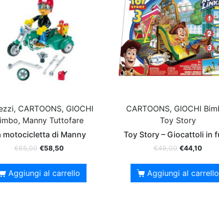
rezzi, CARTOONS, GIOCHI
CARTOONS, GIOCHI Bim
imbo, Manny Tuttofare
Toy Story
 motocicletta di Manny
Toy Story – Giocattoli in 
€
65,00
€
58,50
€
49,00
€
44,10
Aggiungi al carrello
Aggiungi al carrello