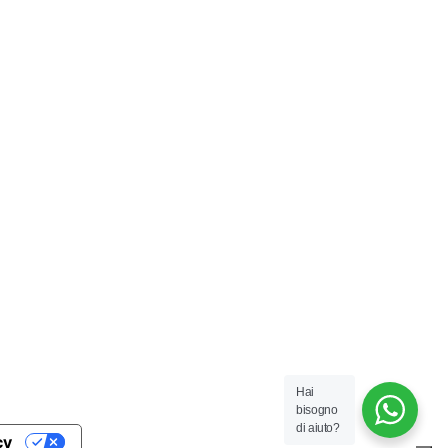
Hai
bisogno
di aiuto?
cy