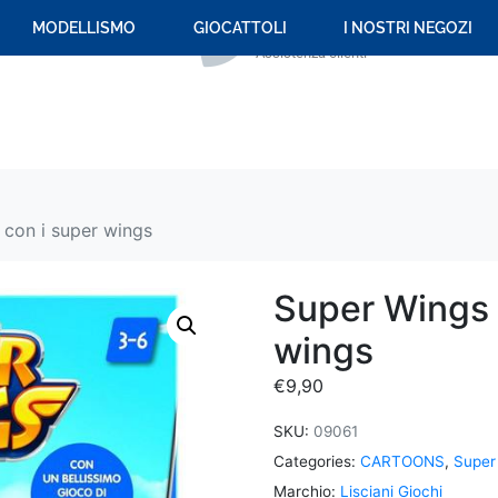
+39 059 694 092
MODELLISMO
GIOCATTOLI
I NOSTRI NEGOZI
Assistenza clienti
 con i super wings
Super Wings i
wings
€
9,90
SKU:
09061
Categories:
CARTOONS
,
Super
Marchio:
Lisciani Giochi