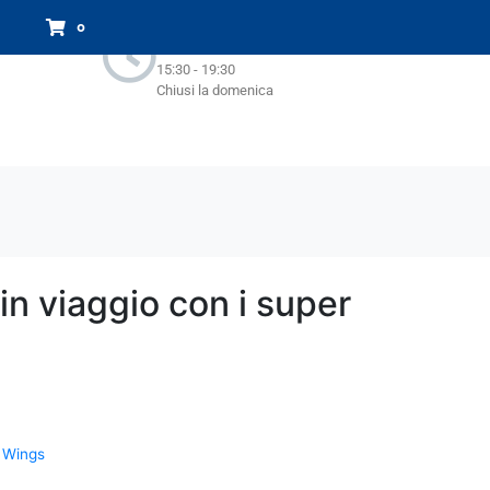
Orari Negozio:
0
Lun - Sab : 9.00-13.00
15:30 - 19:30
Chiusi la domenica
n viaggio con i super
 Wings