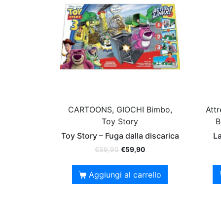
CARTOONS, GIOCHI Bimbo,
Att
Toy Story
B
Toy Story – Fuga dalla discarica
La
€
69,90
€
59,90
Aggiungi al carrello