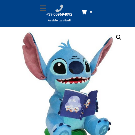
Stitch Storyteller
Home
Prodotti
Stitch Storyteller
0
+39 059694092
Assistenza clienti