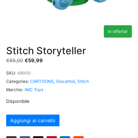
In offerta!
Stitch Storyteller
€
65,00
€
59,99
SKU:
49000
Categories:
CARTOONS
,
Giocattoli
,
Stitch
Marchio:
IMC Toys
Disponibile
Aggiungi al carrello