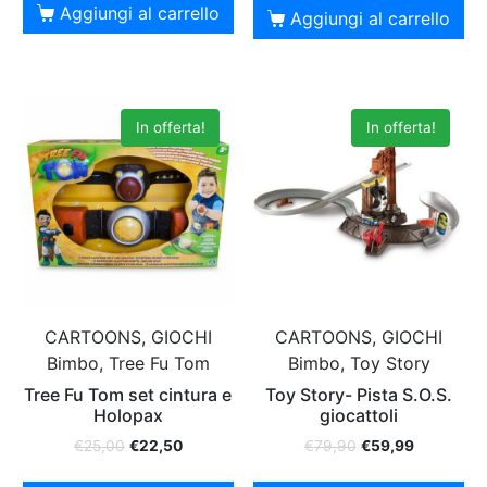
Aggiungi al carrello
Aggiungi al carrello
In offerta!
In offerta!
CARTOONS, GIOCHI
CARTOONS, GIOCHI
Bimbo, Tree Fu Tom
Bimbo, Toy Story
Tree Fu Tom set cintura e
Toy Story- Pista S.O.S.
Holopax
giocattoli
€
25,00
€
22,50
€
79,90
€
59,99