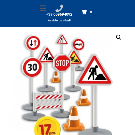
Segnali stradali 17pz
Home
Prodotti
Segnali stradali 17pz
0
+39 059694092
Assistenza clienti