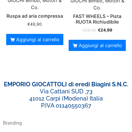
GIOCHI Bimbo, Motori &
GIOCHI Bimbo, Motori &
Co.
Co.
Ruspa ad aria compressa
FAST WHEELS – Pista
RUOTA Richiudibile
€
49,90
€
29,90
€
24,99
Aggiungi al carrello
Aggiungi al carrello
EMPORIO GIOCATTOLI di eredi Biagini S.N.C.
Via Cattani SUD ,73
41012 Carpi (Modena) Italia
P.IVA 01140550367
Branding