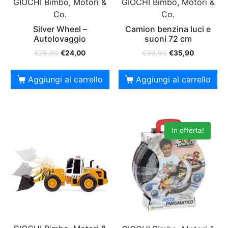
GIOCHI Bimbo, Motori &
GIOCHI Bimbo, Motori &
Co.
Co.
Silver Wheel –
Camion benzina luci e
Autolovaggio
suoni 72 cm
€
29,90
€
24,00
€
39,90
€
35,90
Aggiungi al carrello
Aggiungi al carrello
In offerta!