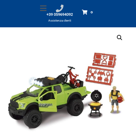
Bike set con Ford Raptor
Home
Prodotti
Bike set con Ford Raptor
0
+39 059694092
Assistenza clienti