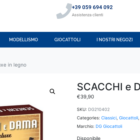
+39 059 694 092
Assistenza clienti
MODELLISMO
GIOCATTOLI
I NOSTRI NEGOZI
e in legno
SCACCHI e D
€
39,90
SKU:
DG210402
Categories:
Classici
,
Giocattoli
Marchio:
DG Giocattoli
Disponibile