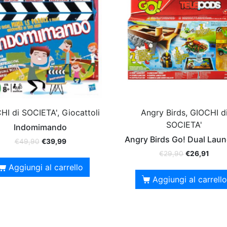
HI di SOCIETA', Giocattoli
Angry Birds, GIOCHI d
SOCIETA'
Indomimando
Angry Birds Go! Dual Lau
€
49,90
€
39,99
€
29,90
€
26,91
Aggiungi al carrello
Aggiungi al carrello