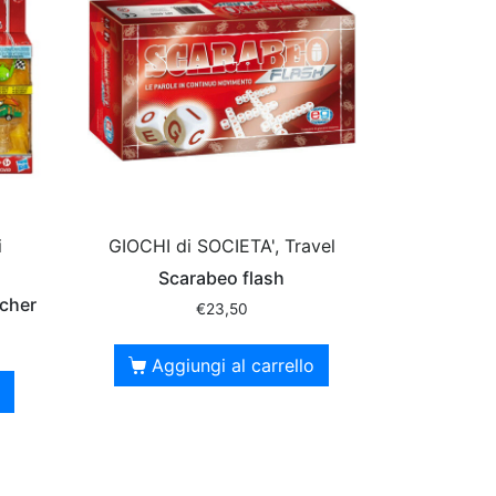
i
GIOCHI di SOCIETA', Travel
Scarabeo flash
ncher
€
23,50
Aggiungi al carrello