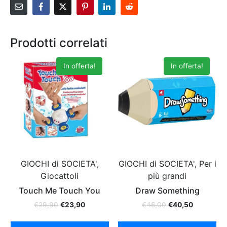
Prodotti correlati
In offerta!
In offerta!
GIOCHI di SOCIETA',
GIOCHI di SOCIETA', Per i
Giocattoli
più grandi
Touch Me Touch You
Draw Something
€
29,90
€
23,90
€
45,00
€
40,50