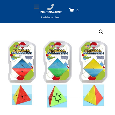
Rompicapo Enigma collection
Home
Prodotti
Rompicapo Enigma collection
0
+39 059694092
Assistenza clienti