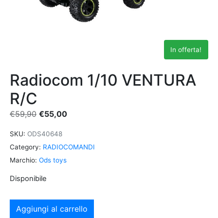
In offerta!
Radiocom 1/10 VENTURA
R/C
€
59,90
€
55,00
SKU:
ODS40648
Category:
RADIOCOMANDI
Marchio:
Ods toys
Disponibile
Aggiungi al carrello