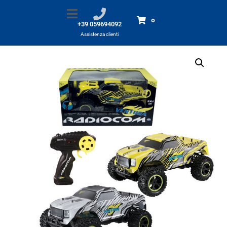
Radiocom 1/10 VENTURA R/C
Home
Prodotti
Radiocom 1/10 VENTURA R/C
0
+39 059694092
Assistenza clienti