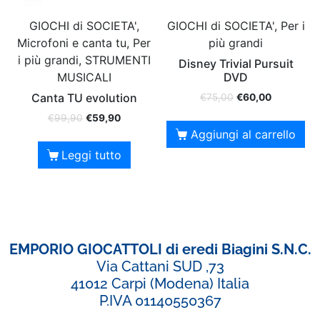
GIOCHI di SOCIETA',
GIOCHI di SOCIETA', Per i
Microfoni e canta tu, Per
più grandi
i più grandi, STRUMENTI
Disney Trivial Pursuit
MUSICALI
DVD
Canta TU evolution
€
75,00
€
60,00
€
99,90
€
59,90
Aggiungi al carrello
Leggi tutto
EMPORIO GIOCATTOLI di eredi Biagini S.N.C.
Via Cattani SUD ,73
41012 Carpi (Modena) Italia
P.IVA 01140550367